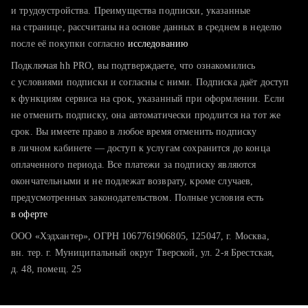
тратите много времени на поиск и вручную поднимаете
и трудоустройства. Преимущества подписки, указанные
резюме
на странице, рассчитаны на основе данных в среднем в неделю
после её покупки согласно
хотите сравнить себя с конкурентами и оценить шансы
исследованию
Подключая hh PRO, вы подтверждаете, что ознакомились
с условиями подписки и согласны с ними. Подписка даёт доступ
к функциям сервиса на срок, указанный при оформлении. Если
не отменить подписку, она автоматически продлится на тот же
срок. Вы имеете право в любое время отменить подписку
в личном кабинете — доступ к услугам сохранится до конца
оплаченного периода. Все платежи за подписку являются
окончательными и не подлежат возврату, кроме случаев,
предусмотренных законодательством. Полные условия есть
в оферте
ООО «Хэдхантер», ОГРН 1067761906805, 125047, г. Москва,
вн. тер. г. Муниципальный округ Тверской, ул. 2-я Брестская,
д. 48, помещ. 25