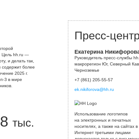
Пресс-цент
оторой
Екатерина Никифоров
 Цель hh.ru —
Руководитель пресс-службы hh.
у, и делать так,
макрорегион Юг, Северный Кав
и содержит более
Черноземье
чение 2025 г.
оп-3 в мире
+7 (861) 205-55-57
ников.
ek.nikiforova@hh.ru
Использование логотипов
8
тыс.
на электронных и печатных
носителях, а также на сайтах в
Интернет третьими лицами
допускается только с письменн