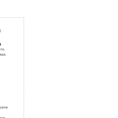
р
а
ru,
каз,
 сети
ого