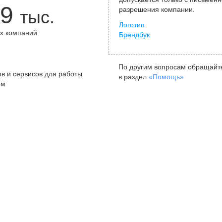
9
разрешения компании.
тыс.
Логотип
х компаний
Брендбук
+
По другим вопросам обращайт
в и сервисов для работы
в раздел
«Помощь»
ом
Санкт-Петербург
Я
ул. Жуковского, д. 19, особняк
ул