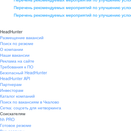
pr@ural.hh.ru
Перечень рекомендуемых мероприятий по улучшению услов
Перечень рекомендуемых мероприятий по улучшению усло
Новосибирск
ул. Большевистская, д. 35,
HeadHunter
помещение 21
Размещение вакансий
Поиск по резюме
+7 383 207-94-64
О компании
pr@nsk.hh.ru
Наши вакансии
Реклама на сайте
Требования к ПО
Безопасный HeadHunter
HeadHunter API
Партнерам
Инвесторам
Каталог компаний
Поиск по вакансиям в Чкалово
Сетка: соцсеть для нетворкинга
Соискателям
hh PRO
Готовое резюме