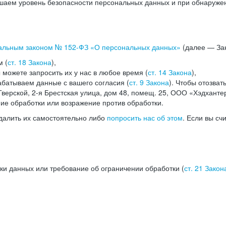
аем уровень безопасности персональных данных и при обнаружени
альным законом №
152-ФЗ
«О персональных данных»
(далее — Зак
м (
ст. 18 Закона
),
можете запросить их у нас в любое время (
ст. 14 Закона
),
абатываем данные с вашего согласия (
ст. 9 Закона
). Чтобы отозват
верской, 2-я Брестская улица, дом 48, помещ. 25, ООО «Хэдханте
ние обработки или возражение против обработки.
далить их самостоятельно либо
попросить нас об этом
. Если вы сч
ки данных или требование об ограничении обработки (
ст. 21 Закон