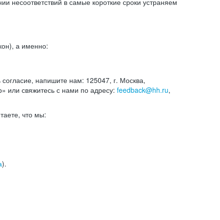
и несоответствий в самые короткие сроки устраняем
он), а именно:
ь согласие, напишите нам: 125047, г. Москва,
р» или свяжитесь с нами по адресу:
feedback@hh.ru
,
итаете, что мы:
а
).