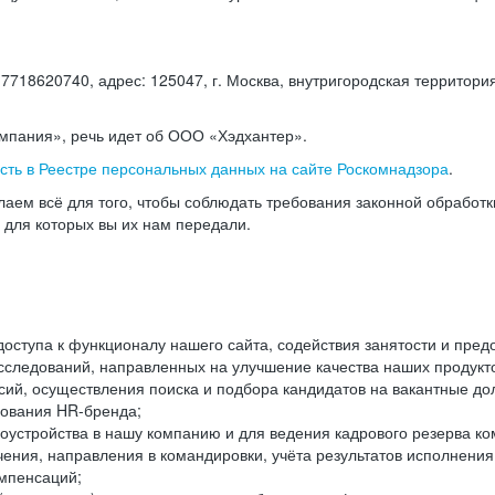
18620740, адрес: 125047, г. Москва, внутригородская территория
омпания», речь идет об ООО «Хэдхантер».
есть в Реестре персональных данных на сайте Роскомнадзора
.
аем всё для того, чтобы соблюдать требования законной обработ
, для которых вы их нам передали.
ступа к функционалу нашего сайта, содействия занятости и пред
следований, направленных на улучшение качества наших продуктов
ий, осуществления поиска и подбора кандидатов на вакантные дол
ования HR-бренда;
оустройства в нашу компанию и для ведения кадрового резерва ко
чения, направления в командировки, учёта результатов исполнени
омпенсаций;