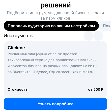
решений
Подберите инструмент для своей
бизнес-задачи
за пару кликов
Привлечь аудиторию по вашим настройкам
Пок
Инструменты
Инструменты
Инструменты
Виртуальный рекрутер
Clickme
Вакансия дня
Массовый подбор под ключ. Решите, сколько
Рекламная платформа от hh.ru: простой
Рекламный формат для вакансий на главной странице
кандидатов и когда вам нужно, и за дело возьмутся
технологичный сервис для продвижения вакансий
hh.ru. Увеличивает количество откликов
маркетологи, рекрутеры и проектные менеджеры
и проектов бизнеса на разных площадках: на hh.ru,
hh.ru с целым набором digital-инструментов
во ВКонтакте, Яндексе, Одноклассниках и Mail.ru
Стоимость:
от 200 000 ₽
Узнать подробнее
Стоимость:
от 500 ₽
Узнать подробнее
Узнать подробнее