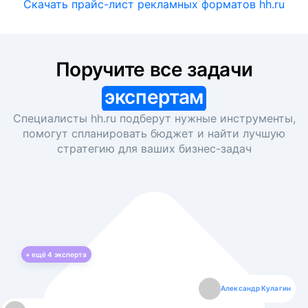
Скачать прайс-лист рекламных форматов hh.ru
Поручите все задачи
экспертам
Специалисты hh.ru подберут нужные инструменты,
помогут спланировать бюджет и найти лучшую
стратегию для ваших
бизнес-задач
+ ещё
4
эксперта
Екатерина Лазаренко
Александр Кулагин
Даниил Макаров
Борис Кашко
Юлия Изоитко