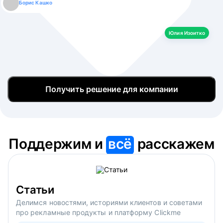
Борис Кашко
Юлия Изоитко
Александр Кулагин
Даниил Макаров
Екатерина Лазаренко
Юлия Изоитко
Получить решение для компании
Поддержим и
всё
расскажем
Статьи
Делимся новостями, историями клиентов и советами
про рекламные продукты и платформу Clickme