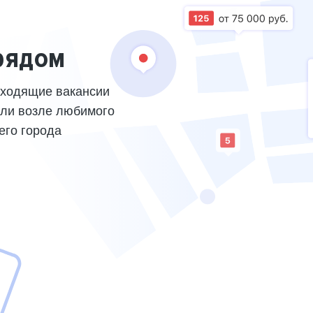
рядом
дходящие вакансии
или возле любимого
его города