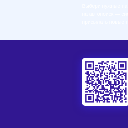
Выбери нужные па
на автопоиск — си
присылать новые 