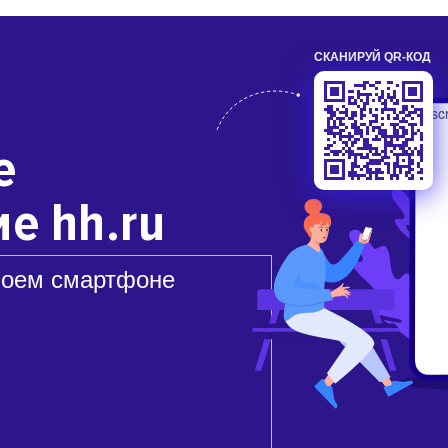
СКАНИРУЙ QR-КОД
е
е hh.ru
воем смартфоне