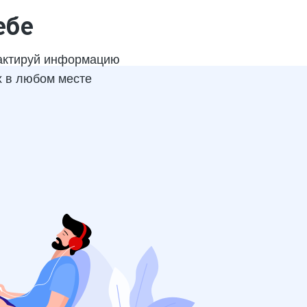
ебе
актируй информацию
х в любом месте